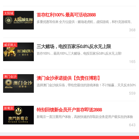
华强仪表
吉利汽
微信扫一扫
返回顶部