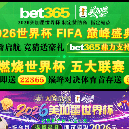
779cc太阳集团(股份有限公司)-Official w
品中心
应用案例
新闻资讯
在线订单
联系我们
加入72
9cc
集