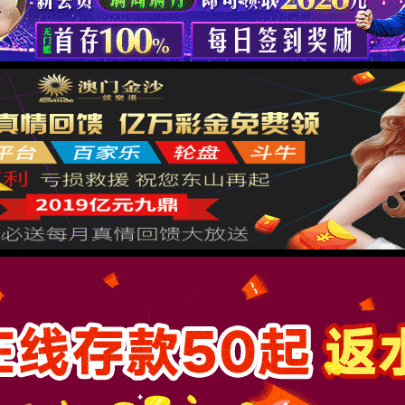
首页
>>
应用案例
>>
医药
凯赛生物
时间:2025-12-30 来源:本站 浏览数: