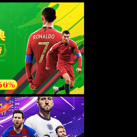
ebsite
77
Language
太阳
团