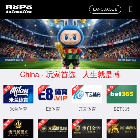
LANGUAGE
首页
>>
应用案例
>>
食品
古越龙山酒厂
首页
上一页
1
下一页
尾页
ICP备：
沪ICP备09007546号-1
沪公网安备
31011502007804号