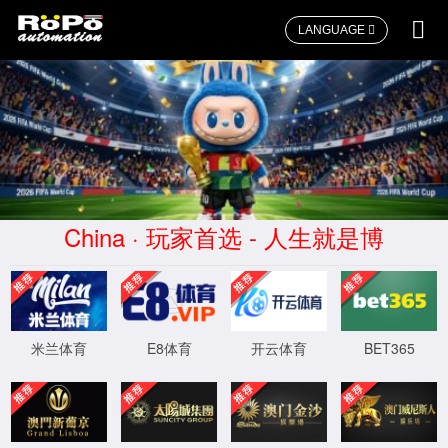
LANGUAGE
首页
>>
应用案例
>>
水处理
巨石集团
首页
上一页
1
下一页
尾页
ICP备：
沪ICP备09007546号-1
沪公网安备
31011502007804号