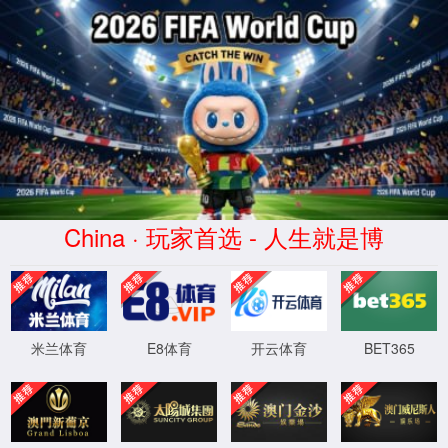
中国·72779cc太阳集团(股份有限公司)-
Official website
首页
关于7277
产品中
9cc太阳
集团