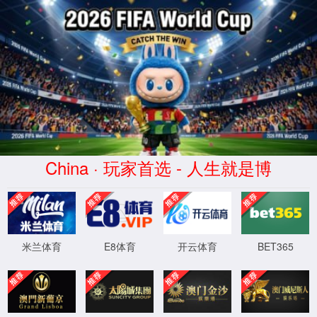
中国·72779cc太阳集团(股份有限公司)-Official website
首页
关于7277
产品中
9cc太阳
集团