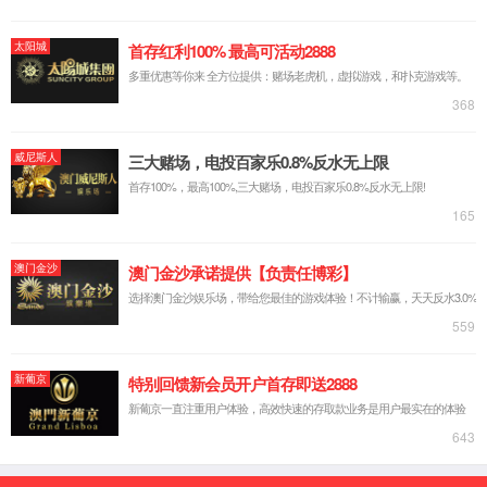
康宁化工
建平化
微信扫一扫
返回顶部
灵谷化工
圣泉化