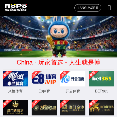
LANGUAGE
首页
>>
关于72779cc太阳集团
>>
荣誉资质
特种设备生产许可证书
2026-06-05