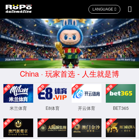
LANGUAGE
首页
>>
关于72779cc太阳集团
>>
荣誉资质
防爆合格证
2026-06-05