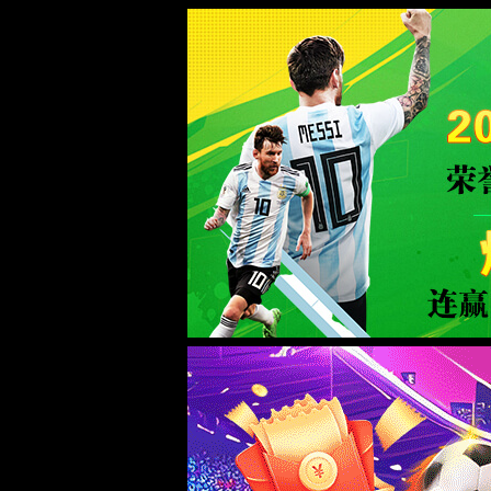
中国·72
首页
关于7277
产
9cc太阳
集团