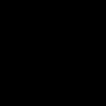
下一篇：
SIL2
Follow us
cc太阳集团
1