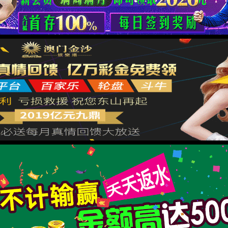
首页
>>
新闻资讯
>>
企业动态
ROPO GmbH亮相Valve Word
时间:2024-12-09 来源:本站 浏览数: