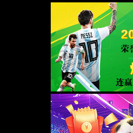
中国·72
首页
关于7277
产
9cc太阳
集团