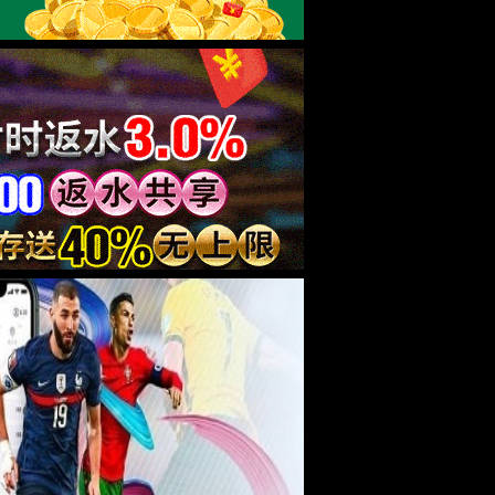
邮箱
总经理热线
微信扫一扫
返回顶部