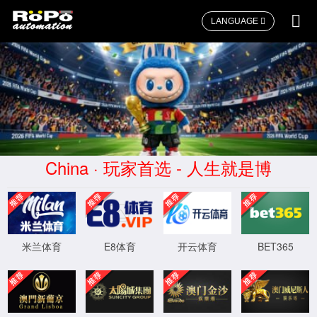
LANGUAGE
首页
>>
新闻资讯
>>
企业动态
泰国水展 Thai Water 2026 | 首日告捷
2026-07-02
7 月 1 日，2026 年泰国曼谷国际水处理及泵阀展览会
（Thai Water 2026）在诗丽吉王后国家会议中心盛大启幕。
作为东南亚极具影响力的水处理行业盛会，本届展会汇聚全
球 350 余家优质展商、超 12700 名专业观众，聚焦可持续
水管理与东盟气候适应力建设，搭建技术交流与商贸合作的
高效平台。ROPO携核心阀品与定制化解决方案重磅亮相，
首日圆满收官！