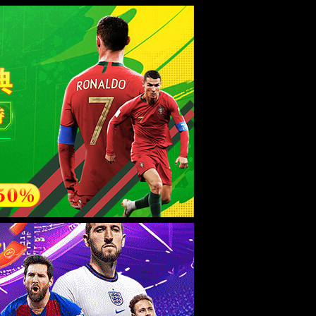
ebsite
77
Language
太阳
团