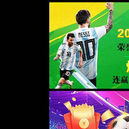
中国·72
首页
关于7277
产
9cc太阳
集团