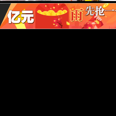
风，接头松动，导致风压不足，调节阀不能全开全关，甚至不动作；
故障，导致风压不稳，造成调节阀振荡。
障
端松动、脱落、短路、断路，电路板灰尘积得太多导致接触不良，信号波
过后，设备进水受潮使接线短路，造成调节阀不能全开或全关；
导致调节阀不动作；
段故障，由于绝缘胶带的失效，电线绝缘皮脱落造成线与线之间的短路，
不能全开或全关甚至是不动作；
维修过后接线失误，导致调节阀故障；
信号不稳定，导致调节阀操作波动。