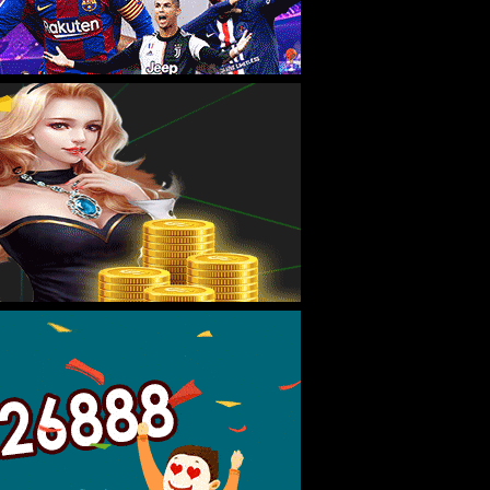
故障的处理方法
688
附件驱动阀门，实现开关量或比例调节，接受工