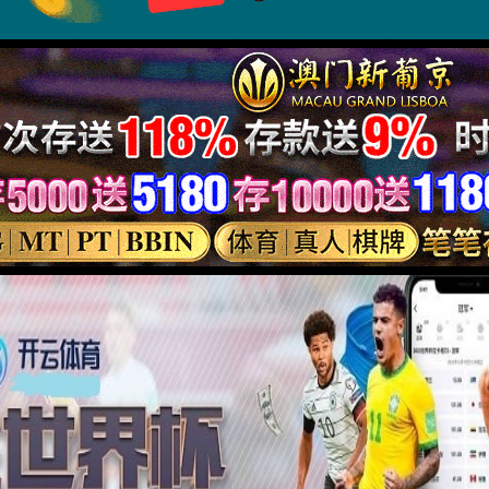
调节阀在石化、电力、冶金等流程工业广泛使用，在控制系统中是必不可
要。当气动调节阀出现故障时，可以根据调节阀常见故障进行
找出故障原因。
障
开；
天气寒冷结冰；
供应；
露或风线堵塞导致风压过低，调节阀不能全开或全关，甚至不动作；
压器长时间使用，脏物太多，减压阀下黑色旋钮打开漏风，使输出风压小