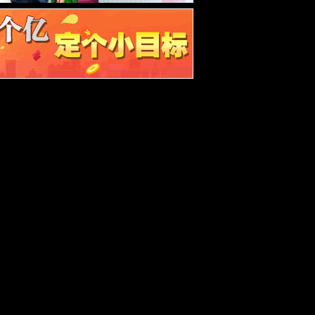
邮箱
总经理热线
动，调节阀产生振动；
微信扫一扫
返回顶部
由于现场振动导致电线断裂，导致调节阀动作不