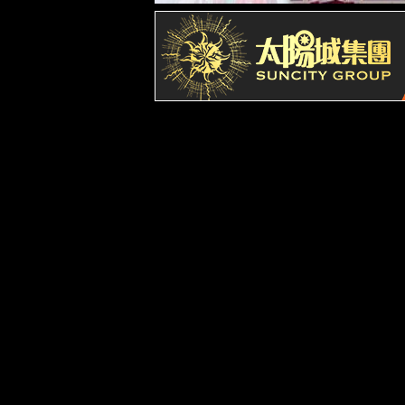
现场风线漏
旁路阀
过滤减压阀
二、线路故
电源线接线
大雨或台风
极性接反会
电源线中间
连续振荡，
由于调节阀
调节阀输出