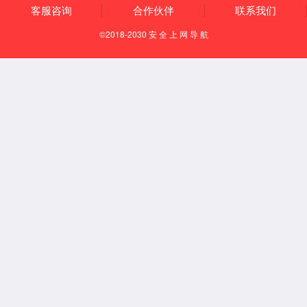
产品特征
结构形式:两段式
行程:16%~100%
作用形式:正作用、反作用
始终点可调±59
密封件适用温度:
NBR(-20℃~+125CC)
EPDM(-30'C'C +100'C)
硅橡胶(-40℃℃~+110℃℃)